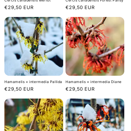
Cercis canadensis Merlot
Cercis canadensis Forest Pansy
Prix
€29,50 EUR
Prix
€29,50 EUR
habituel
habituel
Hamamelis × intermedia Pallida
Hamamelis × intermedia Diane
Prix
€29,50 EUR
Prix
€29,50 EUR
habituel
habituel