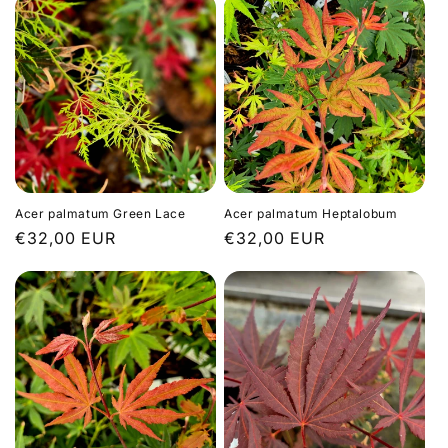
Acer palmatum Green Lace
Acer palmatum Heptalobum
Prix
€32,00 EUR
Prix
€32,00 EUR
habituel
habituel