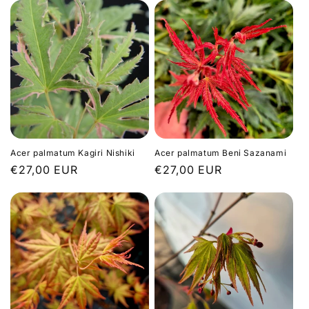
Acer palmatum Kagiri Nishiki
Acer palmatum Beni Sazanami
Prix
€27,00 EUR
Prix
€27,00 EUR
habituel
habituel