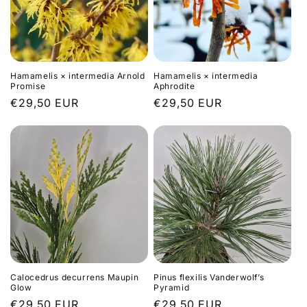
Hamamelis × intermedia Arnold
Hamamelis × intermedia
Promise
Aphrodite
Prix
€29,50 EUR
Prix
€29,50 EUR
habituel
habituel
Calocedrus decurrens Maupin
Pinus flexilis Vanderwolf’s
Glow
Pyramid
Prix
€29,50 EUR
Prix
€29,50 EUR