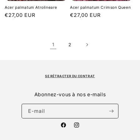
Acer palmatum Atrolineare
Acer palmatum Crimson Queen
Prix
€27,00 EUR
Prix
€27,00 EUR
habituel
habituel
1
2
SE RÉTRACTER DU CONTRAT
Abonnez-vous à nos e-mails
E-mail
Facebook
Instagram