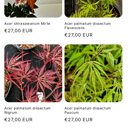
Acer shirasawanum Mirte
Acer palmatum dissectum
Flavescens
Prix
€27,00 EUR
Prix
€27,00 EUR
habituel
habituel
Acer palmatum dissectum
Acer palmatum dissectum
Nigrum
Paucum
Prix
€27,00 EUR
Prix
€27,00 EUR
habituel
habituel