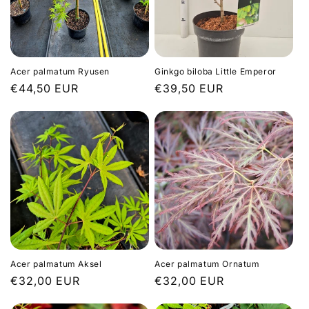
o
n
:
Acer palmatum Ryusen
Ginkgo biloba Little Emperor
Prix
€44,50 EUR
Prix
€39,50 EUR
habituel
habituel
Acer palmatum Aksel
Acer palmatum Ornatum
Prix
€32,00 EUR
Prix
€32,00 EUR
habituel
habituel