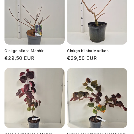
Ginkgo biloba Menhir
Ginkgo biloba Mariken
Prix
€29,50 EUR
Prix
€29,50 EUR
habituel
habituel