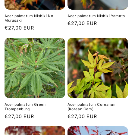
Acer palmatum Nishiki No
Acer palmatum Nishiki Yamato
Murasaki
Prix
€27,00 EUR
Prix
€27,00 EUR
habituel
habituel
Acer palmatum Green
Acer palmatum Coreanum
Trompenburg
(Korean Gem)
Prix
€27,00 EUR
Prix
€27,00 EUR
habituel
habituel