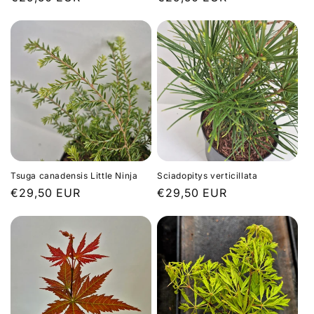
habituel
habituel
Tsuga canadensis Little Ninja
Sciadopitys verticillata
Prix
€29,50 EUR
Prix
€29,50 EUR
habituel
habituel