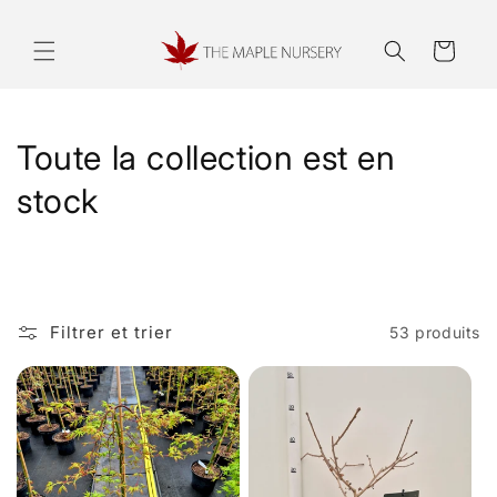
Passer
au
contenu
Panier
C
Toute la collection est en
o
stock
l
l
e
Filtrer et trier
53 produits
c
t
i