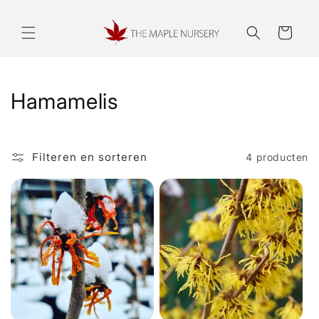
Meteen
naar de
content
Winkelwagen
C
Hamamelis
o
l
Filteren en sorteren
4 producten
l
e
c
t
i