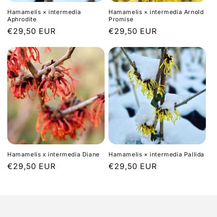
e
Hamamelis × intermedia
Hamamelis × intermedia Arnold
:
Aphrodite
Promise
Normale
€29,50 EUR
Normale
€29,50 EUR
prijs
prijs
Hamamelis x intermedia Diane
Hamamelis × intermedia Pallida
Normale
€29,50 EUR
Normale
€29,50 EUR
prijs
prijs